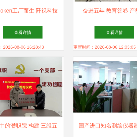
token工厂而生 阡视科技
奋进五年 教育答卷 产
节点系统引领智算新纪元
合，锻造支撑产业升级
查看详情
查看详情
职业教育技术咨询及技
26-08-06 16:28:43
更新时间：2026-08-06 12:03:05
中的濮职院 构建‘三维五
国产进口知名测绘仪器