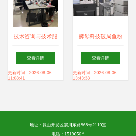
技术咨询与技术服
酵母科技破局鱼粉
务的实践与探索
依赖 安琪酵母三维
查看详情
查看详情
——沈阳君景技术
度鱼粉替代方案引
更新时间：2026-08-06
更新时间：2026-08-06
11:08:41
13:43:38
咨询服务的经验分
领养殖行业绿色变
享
革
地址：昆山开发区震川东路868号2110室
电话：1519050**